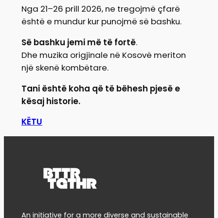
Nga 21–26 prill 2026, ne tregojmë çfarë
është e mundur kur punojmë së bashku.
Së bashku jemi më të fortë
.
Dhe muzika origjinale në Kosovë meriton
një skenë kombëtare.
Tani është koha që të bëhesh pjesë e
kësaj historie.
KËTU
An initiative for a more diverse and sustainable