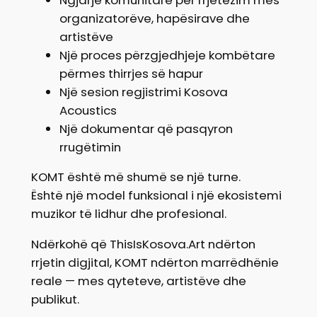
organizatorëve, hapësirave dhe
artistëve
Një proces përzgjedhjeje kombëtare
përmes thirrjes së hapur
Një sesion regjistrimi Kosova
Acoustics
Një dokumentar që pasqyron
rrugëtimin
KOMT është më shumë se një turne.
Është një model funksional i një ekosistemi
muzikor të lidhur dhe profesional.
Ndërkohë që ThisIsKosova.Art ndërton
rrjetin digjital, KOMT ndërton marrëdhënie
reale — mes qyteteve, artistëve dhe
publikut.