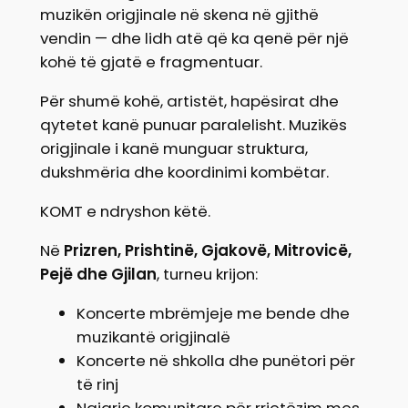
muzikën origjinale në skena në gjithë
vendin — dhe lidh atë që ka qenë për një
kohë të gjatë e fragmentuar.
Për shumë kohë, artistët, hapësirat dhe
qytetet kanë punuar paralelisht. Muzikës
origjinale i kanë munguar struktura,
dukshmëria dhe koordinimi kombëtar.
KOMT e ndryshon këtë.
Në
Prizren, Prishtinë, Gjakovë, Mitrovicë,
Pejë dhe Gjilan
, turneu krijon:
Koncerte mbrëmjeje me bende dhe
muzikantë origjinalë
Koncerte në shkolla dhe punëtori për
të rinj
Ngjarje komunitare për rrjetëzim mes