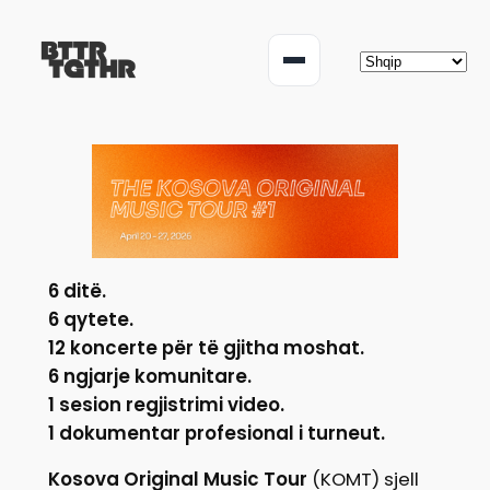
Hidhu
te
Menu
lënda
6 ditë.
6 qytete.
12 koncerte për të gjitha moshat.
6 ngjarje komunitare.
1 sesion regjistrimi video.
1 dokumentar profesional i turneut.
Kosova Original Music Tour
(KOMT) sjell