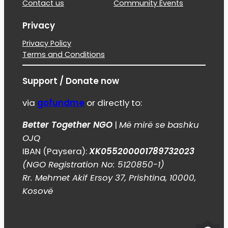
Contact us
Community Events
Privacy
Privacy Policy
Terms and Conditions
Support / Donate now
via
gofundme
or directly to:
Better Together NGO
|
Më mirë se bashku
OJQ
IBAN (Paysera):
XK055200001789732023
(NGO Registration No: 5120850-1)
Rr. Mehmet Akif Ersoy 37, Prishtina, 10000,
Kosovë