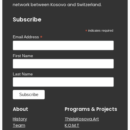
network between Kosovo and Switzerland.
Subscribe
*
indicates required
*
Email Address
First Name
Last Name
About
Programs & Projects
History
ThisIsKosova.Art
Team
K.O.M.T