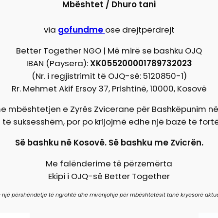
Mbështet / Dhuro tani
via
gofundme
ose drejtpërdrejt
Better Together NGO | Më mirë se bashku OJQ
IBAN (Paysera):
XK055200001789732023
(Nr. i regjistrimit të OJQ-së: 5120850-1)
Rr. Mehmet Akif Ersoy 37, Prishtinë, 10000, Kosovë
me mbështetjen e Zyrës Zvicerane për Bashkëpunim në 
 të suksesshëm, por po krijojmë edhe një bazë të fort
Së bashku në Kosovë. Së bashku me Zvicrën.
Me falënderime të përzemërta
Ekipi i OJQ-së Better Together
 një përshëndetje të ngrohtë dhe mirënjohje për mbështetësit tanë kryesorë aktua