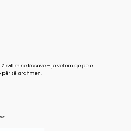
Zhvillim në Kosovë – jo vetëm që po e
ë për të ardhmen.
lë: