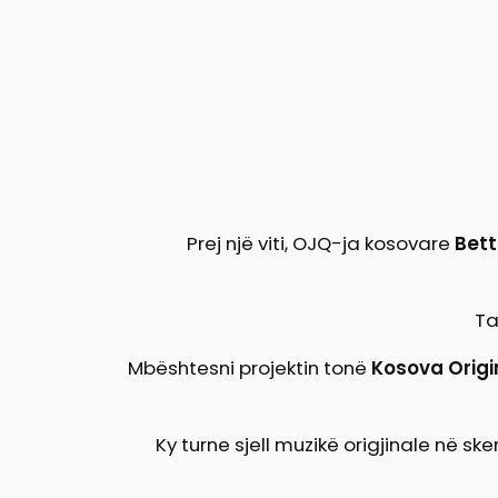
Prej një viti, OJQ-ja kosovare
Bett
Ta
Mbështesni projektin tonë
Kosova Origi
Ky turne sjell muzikë origjinale në s