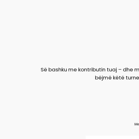
Së bashku me kontributin tuaj – dhe 
bëjmë këtë turne
Me