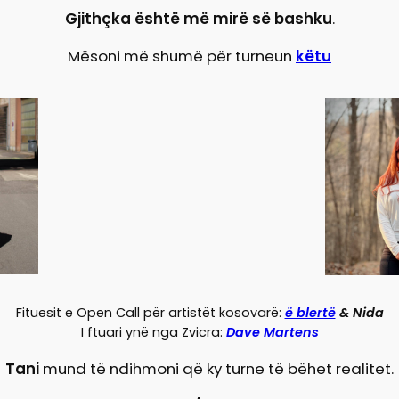
Gjithçka është më mirë së bashku
.
Mësoni më shumë për turneun
këtu
Fituesit e Open Call për artistët kosovarë:
ë blertë
& Nida
I ftuari ynë nga Zvicra:
Dave Martens
Tani
mund të ndihmoni që ky turne të bëhet realitet.