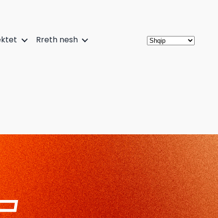
ektet
Rreth nesh