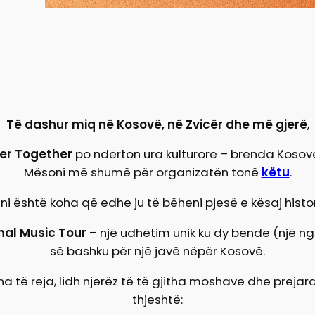
Të dashur miq në Kosovë, në Zvicër dhe më gjerë
,
er Together
po ndërton ura kulturore – brenda Kosov
Mësoni më shumë për organizatën tonë
këtu
.
ni është koha që edhe ju të bëheni pjesë e kësaj histor
nal Music Tour
– një udhëtim unik ku dy bende (një n
së bashku për një javë nëpër Kosovë.
kena të reja, lidh njerëz të të gjitha moshave dhe prej
thjeshtë: