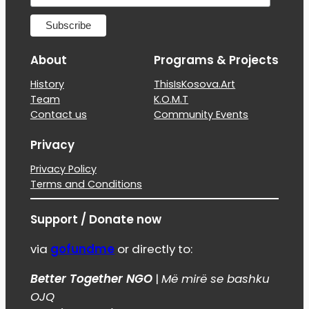
About
Programs & Projects
History
ThisIsKosova.Art
Team
K.O.M.T
Contact us
Community Events
Privacy
Privacy Policy
Terms and Conditions
Support / Donate now
via
gofundme
or directly to:
Better Together NGO
|
Më mirë se bashku
OJQ