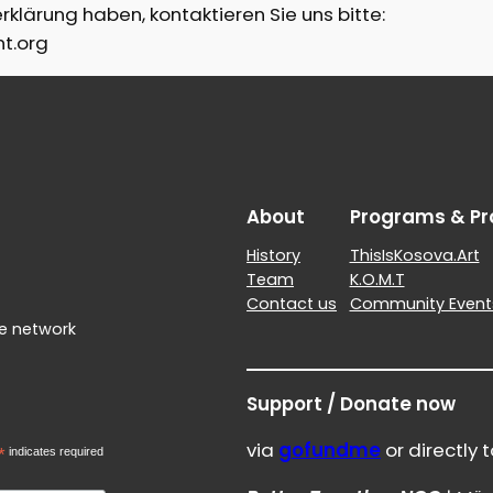
klärung haben, kontaktieren Sie uns bitte:
t.org
About
Programs & Pr
History
ThisIsKosova.Art
Team
K.O.M.T
Contact us
Community Event
le network
Support / Donate now
via
gofundme
or directly t
*
indicates required