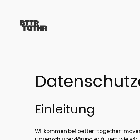
Zum
Inhalt
springen
Datenschutz
Einleitung
Willkommen bei better-together-movement.
Datenschutzerklärung erläutert, wie wi