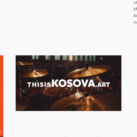
u
M
K
n