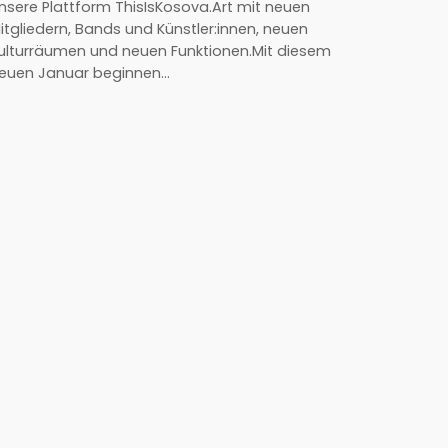
nsere Plattform ThisIsKosova.Art mit neuen
itgliedern, Bands und Künstler:innen, neuen
ulturräumen und neuen Funktionen.Mit diesem
euen Januar beginnen…