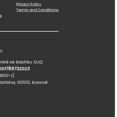
Privacy Policy
Terms and Conditions
s
o:
mirë se bashku OJQ
001789732023
0850-1)
rishtina, 10000, Kosovë