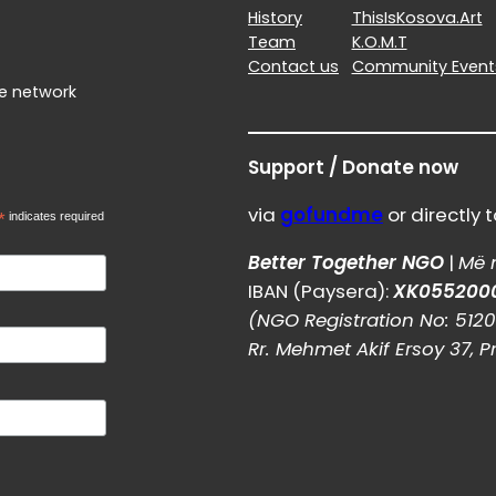
History
ThisIsKosova.Art
Team
K.O.M.T
Contact us
Community Event
le network
Support / Donate now
via
gofundme
or directly t
*
indicates required
Better Together NGO
|
Më 
IBAN (Paysera):
XK055200
(NGO Registration No: 512
Rr. Mehmet Akif Ersoy 37, P