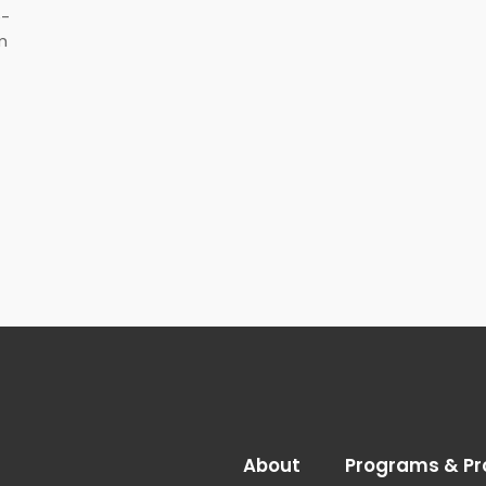
e-
m
About
Programs & Pr