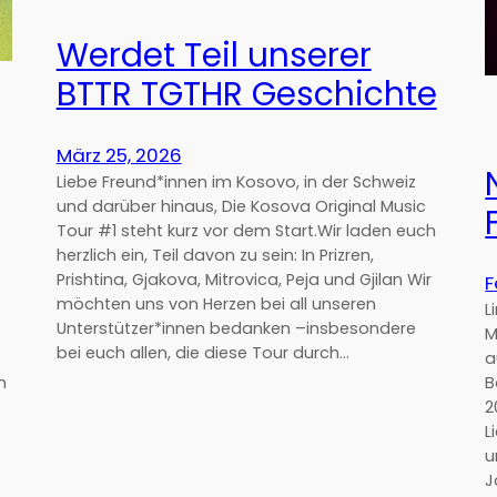
Werdet Teil unserer
BTTR TGTHR Geschichte
März 25, 2026
Liebe Freund*innen im Kosovo, in der Schweiz
und darüber hinaus, Die Kosova Original Music
Tour #1 steht kurz vor dem Start.Wir laden euch
herzlich ein, Teil davon zu sein: In Prizren,
Prishtina, Gjakova, Mitrovica, Peja und Gjilan Wir
F
möchten uns von Herzen bei all unseren
L
Unterstützer*innen bedanken –insbesondere
M
bei euch allen, die diese Tour durch…
a
h
B
2
L
u
J