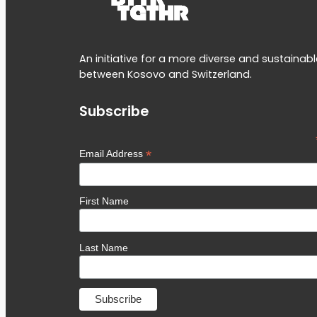
An initiative for a more diverse and sustainab
between Kosovo and Switzerland.
Subscribe
*
Email Address
First Name
Last Name